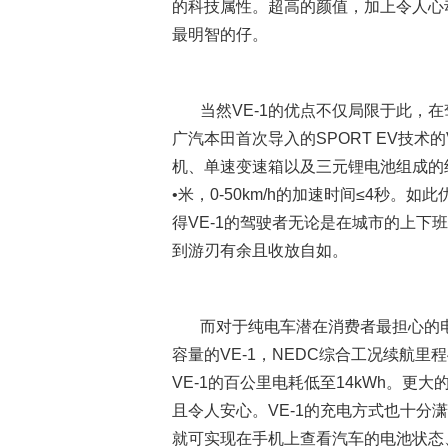
的科技属性。超高的颜值，加上令人心动
最明智的仔。
当然VE-1的优点不仅局限于此，在驾
广汽本田首次导入的SPORT EV技术
机、单速变速箱以及三元锂电池组成的纯
•米，0-50km/h的加速时间≤4秒
得VE-1的驾驶者无论是在城市的上下
到游刃有余且收放自如。
而对于纯电车潜在消费者最担心的电池问
容量的VE-1，NEDC综合工况续航里
VE-1的百公里电耗低至14kWh。更
且令人安心。VE-1的充电方式也十分潇洒
就可实现在手机上查看汽车的电池状态