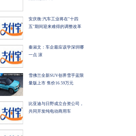
安庆衡:汽车工业将在"十四
五"期间迎来难得的调整改革
秦淑文：车企最应该学深圳哪
一点
滚
雪佛兰全新SUV创界雪乎蓝限
量版上市 售价16.59万元
比亚迪与日野成立合资公司，
共同开发纯电动商用车